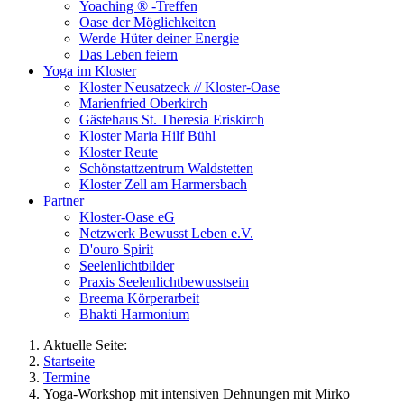
Yoaching ® -Treffen
Oase der Möglichkeiten
Werde Hüter deiner Energie
Das Leben feiern
Yoga im Kloster
Kloster Neusatzeck // Kloster-Oase
Marienfried Oberkirch
Gästehaus St. Theresia Eriskirch
Kloster Maria Hilf Bühl
Kloster Reute
Schönstattzentrum Waldstetten
Kloster Zell am Harmersbach
Partner
Kloster-Oase eG
Netzwerk Bewusst Leben e.V.
D'ouro Spirit
Seelenlichtbilder
Praxis Seelenlichtbewusstsein
Breema Körperarbeit
Bhakti Harmonium
Aktuelle Seite:
Startseite
Termine
Yoga-Workshop mit intensiven Dehnungen mit Mirko