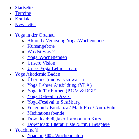
Startseite
Termine
Kontakt
Newsletter
Yoga in der Ortenau
Aktuell / Verlosung Yoga-Wochenende
Kursangebote
Was ist Yoga?
Yoga-Wochenenden
Unsere Vision
Unser Yoga-Lehrer-Team
Yoga Akademie Baden
Über uns (und was so war...)
Yoga-Lehrer-Ausbildung (YLA)
Yoga in/für Firmen (BGM & BGF)
Yoga-Retreat in Assisi
Yoga-Festival in Straßburg
Feuerlauf / Biodanza / Mark Fox / Aura-Foto
Meditationsabende
Download: digtaler Harmonium Kurs
Download: Literaturliste & mp3-Beispiele
Yoaching ®
Yoaching ® - Wochenenden