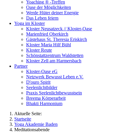
Yoaching ® -Treffen
Oase der Möglichkeiten
Werde Hüter deiner Energie
Das Leben feiern
Yoga im Kloster
Kloster Neusatzeck // Kloster-Oase
Marienfried Oberkirch
Gästehaus St. Theresia Eriskirch
Kloster Maria Hilf Bühl
Kloster Reute
Schönstattzentrum Waldstetten
Kloster Zell am Harmersbach
Partner
Kloster-Oase eG
Netzwerk Bewusst Leben e.V.
D'ouro Spirit
Seelenlichtbilder
Praxis Seelenlichtbewusstsein
Breema Körperarbeit
Bhakti Harmonium
Aktuelle Seite:
Startseite
Yoga Akademie Baden
Meditationsabende