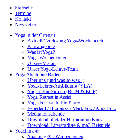
Startseite
Termine
Kontakt
Newsletter
Yoga in der Ortenau
Aktuell / Verlosung Yoga-Wochenende
Kursangebote
Was ist Yoga?
Yoga-Wochenenden
Unsere Vision
Unser Yoga-Lehrer-Team
Yoga Akademie Baden
Über uns (und was so war...)
Yoga-Lehrer-Ausbildung (YLA)
Yoga in/für Firmen (BGM & BGF)
Yoga-Retreat in Assisi
Yoga-Festival in Straßburg
Feuerlauf / Biodanza / Mark Fox / Aura-Foto
Meditationsabende
Download: digtaler Harmonium Kurs
Download: Literaturliste & mp3-Beispiele
Yoaching ®
Yoaching ® - Wochenenden