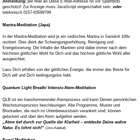
Anmeldung:
per Mail an
Diese E-Mail-Adresse ist vor Spambots
geschützt! Zur Anzeige muss JavaScript eingeschaltet sein.
oder
telefonisch 0157-83599799
Mantra-Meditation (Japa)
In der Mantra-Meditation wird je ein vedisches Mantra in Sanskrit 108x
rezitiert. Dies dient der Schwingungserhöhung, Reinigung und
Energetisierung. Die Inhalte der Mantren sind dabei immer nach dem
höchsten göttlichen Wohl für Dich und das höchste göttliche Wohl aller
ausgerichtet.
Lass Dich erfüllen von der göttlichen Energie, die immer das Beste für
Dich will und Dich bedingungslos liebt.
Quantum Light Breath/ Intensiv-Atem-Meditation
QLB ist ein transformierender Atemprozess und kann Deinen persönlichen
Wachstumsprozess beschleunigen. Alte Programme, Muster und
Blockaden, die noch im Unterbewusstsein verankert sind, können
gelockert und über den Atem aufgelöst werden.
„Atme tief durch zur Quelle der Klarheit – entdecke Deine wahre
Natur. Es lohnt sich!“
(Jeru Kabbal)
Engel-Meditation