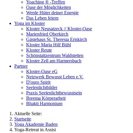
Yoaching ® -Treffen
Oase der Möglichkeiten
Werde Hüter deiner Energie
Das Leben feiern
Yoga im Kloster
Kloster Neusatzeck // Kloster-Oase
Marienfried Oberkirch
Gästehaus St. Theresia Eriskirch
Kloster Maria Hilf Bühl
Kloster Reute
Schönstattzentrum Waldstetten
Kloster Zell am Harmersbach
Partner
Kloster-Oase eG
Netzwerk Bewusst Leben e.V.
D'ouro Spirit
Seelenlichtbilder
Praxis Seelenlichtbewusstsein
Breema Körperarbeit
Bhakti Harmonium
Aktuelle Seite:
Startseite
Yoga Akademie Baden
Yoga-Retreat in Assisi