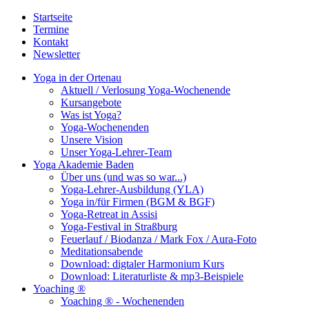
Startseite
Termine
Kontakt
Newsletter
Yoga in der Ortenau
Aktuell / Verlosung Yoga-Wochenende
Kursangebote
Was ist Yoga?
Yoga-Wochenenden
Unsere Vision
Unser Yoga-Lehrer-Team
Yoga Akademie Baden
Über uns (und was so war...)
Yoga-Lehrer-Ausbildung (YLA)
Yoga in/für Firmen (BGM & BGF)
Yoga-Retreat in Assisi
Yoga-Festival in Straßburg
Feuerlauf / Biodanza / Mark Fox / Aura-Foto
Meditationsabende
Download: digtaler Harmonium Kurs
Download: Literaturliste & mp3-Beispiele
Yoaching ®
Yoaching ® - Wochenenden