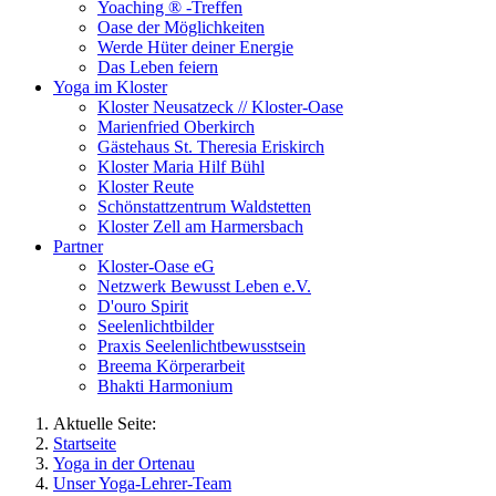
Yoaching ® -Treffen
Oase der Möglichkeiten
Werde Hüter deiner Energie
Das Leben feiern
Yoga im Kloster
Kloster Neusatzeck // Kloster-Oase
Marienfried Oberkirch
Gästehaus St. Theresia Eriskirch
Kloster Maria Hilf Bühl
Kloster Reute
Schönstattzentrum Waldstetten
Kloster Zell am Harmersbach
Partner
Kloster-Oase eG
Netzwerk Bewusst Leben e.V.
D'ouro Spirit
Seelenlichtbilder
Praxis Seelenlichtbewusstsein
Breema Körperarbeit
Bhakti Harmonium
Aktuelle Seite:
Startseite
Yoga in der Ortenau
Unser Yoga-Lehrer-Team