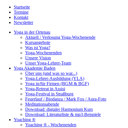
Startseite
Termine
Kontakt
Newsletter
Yoga in der Ortenau
Aktuell / Verlosung Yoga-Wochenende
Kursangebote
Was ist Yoga?
Yoga-Wochenenden
Unsere Vision
Unser Yoga-Lehrer-Team
Yoga Akademie Baden
Über uns (und was so war...)
Yoga-Lehrer-Ausbildung (YLA)
Yoga in/für Firmen (BGM & BGF)
Yoga-Retreat in Assisi
Yoga-Festival in Straßburg
Feuerlauf / Biodanza / Mark Fox / Aura-Foto
Meditationsabende
Download: digtaler Harmonium Kurs
Download: Literaturliste & mp3-Beispiele
Yoaching ®
Yoaching ® - Wochenenden