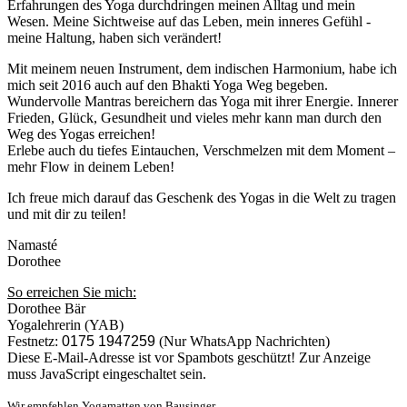
Erfahrungen des Yoga durchdringen meinen Alltag und mein
Wesen. Meine Sichtweise auf das Leben, mein inneres Gefühl -
meine Haltung, haben sich verändert!
Mit meinem neuen Instrument, dem indischen Harmonium, habe ich
mich seit 2016 auch auf den Bhakti Yoga Weg begeben.
Wundervolle Mantras bereichern das Yoga mit ihrer Energie. Innerer
Frieden, Glück, Gesundheit und vieles mehr kann man durch den
Weg des Yogas erreichen!
Erlebe auch du tiefes Eintauchen, Verschmelzen mit dem Moment –
mehr Flow in deinem Leben!
Ich freue mich darauf das Geschenk des Yogas in die Welt zu tragen
und mit dir zu teilen!
Namasté
Dorothee
So erreichen Sie mich:
Dorothee Bär
Yogalehrerin (YAB)
Festnetz:
0175 1947259
(Nur WhatsApp Nachrichten)
Diese E-Mail-Adresse ist vor Spambots geschützt! Zur Anzeige
muss JavaScript eingeschaltet sein.
Wir empfehlen Yogamatten von Bausinger.