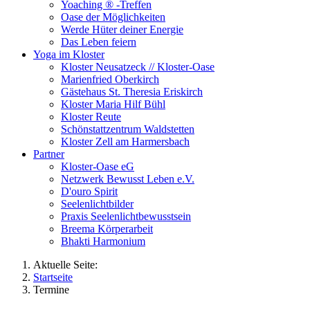
Yoaching ® -Treffen
Oase der Möglichkeiten
Werde Hüter deiner Energie
Das Leben feiern
Yoga im Kloster
Kloster Neusatzeck // Kloster-Oase
Marienfried Oberkirch
Gästehaus St. Theresia Eriskirch
Kloster Maria Hilf Bühl
Kloster Reute
Schönstattzentrum Waldstetten
Kloster Zell am Harmersbach
Partner
Kloster-Oase eG
Netzwerk Bewusst Leben e.V.
D'ouro Spirit
Seelenlichtbilder
Praxis Seelenlichtbewusstsein
Breema Körperarbeit
Bhakti Harmonium
Aktuelle Seite:
Startseite
Termine