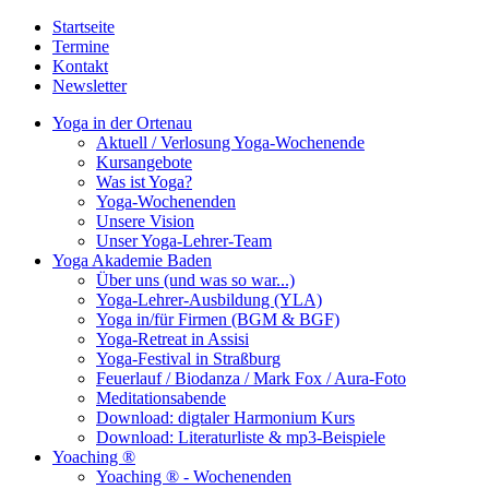
Startseite
Termine
Kontakt
Newsletter
Yoga in der Ortenau
Aktuell / Verlosung Yoga-Wochenende
Kursangebote
Was ist Yoga?
Yoga-Wochenenden
Unsere Vision
Unser Yoga-Lehrer-Team
Yoga Akademie Baden
Über uns (und was so war...)
Yoga-Lehrer-Ausbildung (YLA)
Yoga in/für Firmen (BGM & BGF)
Yoga-Retreat in Assisi
Yoga-Festival in Straßburg
Feuerlauf / Biodanza / Mark Fox / Aura-Foto
Meditationsabende
Download: digtaler Harmonium Kurs
Download: Literaturliste & mp3-Beispiele
Yoaching ®
Yoaching ® - Wochenenden